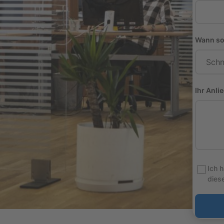
Wann sol
Ihr Anli
Ich 
diese